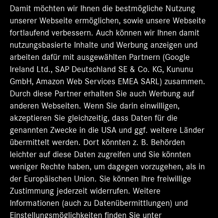
n
n
n
n
n
Damit möchten wir Ihnen die bestmögliche Nutzung
e
e
e
e
e
u
u
u
u
unserer Webseite ermöglichen, sowie unsere Webseite
u
e
e
e
e
e
fortlaufend verbessern. Auch können wir Ihnen damit
n
n
n
n
n
R
R
R
R
nutzungsbasierte Inhalte und Werbung anzeigen und
R
e
e
e
e
e
arbeiten dafür mit ausgewählten Partnern (Google
g
g
g
g
g
Ireland Ltd., SAP Deutschland SE & Co. KG, Kununu
i
i
i
i
i
s
s
s
s
GmbH, Amazon Web Services EMEA SARL) zusammen.
s
t
t
t
t
t
Durch diese Partner erhalten Sie auch Werbung auf
e
e
e
e
e
r
r
r
r
anderen Webseiten. Wenn Sie darin einwilligen,
r
k
k
k
k
k
akzeptieren Sie gleichzeitig, dass Daten für die
a
a
a
a
a
genannten Zwecke in die USA und ggf. weitere Länder
r
r
r
r
r
t
t
t
t
übermittelt werden. Dort könnten z. B. Behörden
t
e
e
e
e
e
leichter auf diese Daten zugreifen und Sie könnten
g
g
g
g
g
e
e
e
e
weniger Rechte haben, um dagegen vorzugehen, als in
e
ö
ö
ö
ö
der Europäischen Union. Sie können Ihre freiwillige
ö
f
f
f
f
f
Zustimmung jederzeit widerrufen. Weitere
f
f
f
f
f
n
n
n
n
Informationen (auch zu Datenübermittlungen) und
n
e
e
e
e
e
Einstellungsmöglichkeiten finden Sie unter