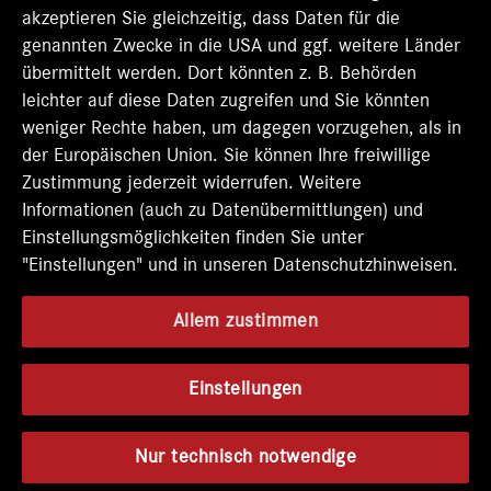
k
k
k
k
k
akzeptieren Sie gleichzeitig, dass Daten für die
a
a
a
a
a
genannten Zwecke in die USA und ggf. weitere Länder
r
r
r
r
r
t
t
t
t
übermittelt werden. Dort könnten z. B. Behörden
t
e
e
e
e
e
leichter auf diese Daten zugreifen und Sie könnten
g
g
g
g
g
e
e
e
e
weniger Rechte haben, um dagegen vorzugehen, als in
e
ö
ö
ö
ö
der Europäischen Union. Sie können Ihre freiwillige
ö
f
f
f
f
f
Zustimmung jederzeit widerrufen. Weitere
f
f
f
f
f
n
n
n
n
Informationen (auch zu Datenübermittlungen) und
n
e
e
e
e
e
Einstellungsmöglichkeiten finden Sie unter
t
t
t
t
t
"Einstellungen" und in unseren Datenschutzhinweisen.
.
.
.
.
.
Allem zustimmen
Einstellungen
Nur technisch notwendige