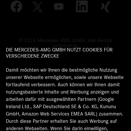
W
W
W
W
W
i
i
i
i
i
r
r
r
r
r
d
d
d
d
d
a
a
a
a
a
u
u
u
u
u
f
f
f
f
f
e
e
e
e
© 2024 Mercedes-AMG GmbH. Alle Rechte
e
i
i
i
i
vorbehalten.
i
n
n
n
n
DIE MERCEDES-AMG GMBH NUTZT COOKIES FÜR
n
e
e
e
e
VERSCHIEDENE ZWECKE
e
r
r
r
r
r
n
n
n
n
n
Damit möchten wir Ihnen die bestmögliche Nutzung
e
e
e
e
e
u
u
u
u
unserer Webseite ermöglichen, sowie unsere Webseite
u
e
e
e
e
e
fortlaufend verbessern. Auch können wir Ihnen damit
n
n
n
n
n
R
R
R
R
nutzungsbasierte Inhalte und Werbung anzeigen und
R
e
e
e
e
e
arbeiten dafür mit ausgewählten Partnern (Google
g
g
g
g
g
Ireland Ltd., SAP Deutschland SE & Co. KG, Kununu
i
i
i
i
i
s
s
s
s
GmbH, Amazon Web Services EMEA SARL) zusammen.
s
t
t
t
t
t
Durch diese Partner erhalten Sie auch Werbung auf
e
e
e
e
e
r
r
r
r
anderen Webseiten. Wenn Sie darin einwilligen,
r