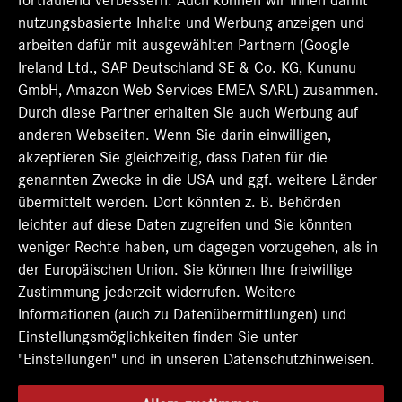
fortlaufend verbessern. Auch können wir Ihnen damit
n
n
n
n
n
R
R
R
R
nutzungsbasierte Inhalte und Werbung anzeigen und
R
e
e
e
e
e
arbeiten dafür mit ausgewählten Partnern (Google
g
g
g
g
g
Ireland Ltd., SAP Deutschland SE & Co. KG, Kununu
i
i
i
i
i
s
s
s
s
GmbH, Amazon Web Services EMEA SARL) zusammen.
s
t
t
t
t
t
Durch diese Partner erhalten Sie auch Werbung auf
e
e
e
e
e
r
r
r
r
anderen Webseiten. Wenn Sie darin einwilligen,
r
k
k
k
k
k
akzeptieren Sie gleichzeitig, dass Daten für die
a
a
a
a
a
genannten Zwecke in die USA und ggf. weitere Länder
r
r
r
r
r
t
t
t
t
übermittelt werden. Dort könnten z. B. Behörden
t
e
e
e
e
e
leichter auf diese Daten zugreifen und Sie könnten
g
g
g
g
g
e
e
e
e
weniger Rechte haben, um dagegen vorzugehen, als in
e
ö
ö
ö
ö
der Europäischen Union. Sie können Ihre freiwillige
ö
f
f
f
f
f
Zustimmung jederzeit widerrufen. Weitere
f
f
f
f
f
n
n
n
n
Informationen (auch zu Datenübermittlungen) und
n
e
e
e
e
e
Einstellungsmöglichkeiten finden Sie unter
t
t
t
t
t
"Einstellungen" und in unseren Datenschutzhinweisen.
.
.
.
.
.