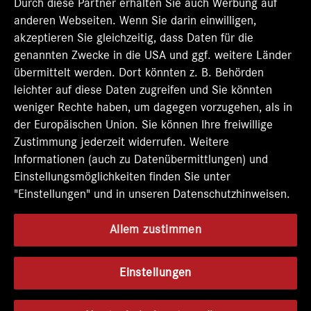
t
Durch diese Partner erhalten Sie auch Werbung auf
e
e
e
e
e
r
r
r
r
anderen Webseiten. Wenn Sie darin einwilligen,
r
k
k
k
k
k
akzeptieren Sie gleichzeitig, dass Daten für die
a
a
a
a
a
genannten Zwecke in die USA und ggf. weitere Länder
r
r
r
r
r
t
t
t
t
übermittelt werden. Dort könnten z. B. Behörden
t
e
e
e
e
e
leichter auf diese Daten zugreifen und Sie könnten
g
g
g
g
g
e
e
e
e
weniger Rechte haben, um dagegen vorzugehen, als in
e
ö
ö
ö
ö
der Europäischen Union. Sie können Ihre freiwillige
ö
f
f
f
f
f
Zustimmung jederzeit widerrufen. Weitere
f
f
f
f
f
n
n
n
n
Informationen (auch zu Datenübermittlungen) und
n
e
e
e
e
e
Einstellungsmöglichkeiten finden Sie unter
t
t
t
t
t
"Einstellungen" und in unseren Datenschutzhinweisen.
.
.
.
.
.
Allem zustimmen
Einstellungen