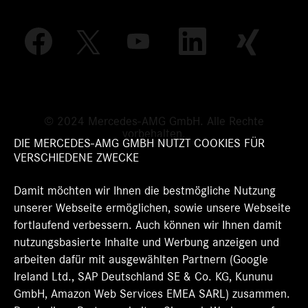
W
W
W
W
W
i
i
i
i
i
r
r
r
r
r
d
d
d
d
d
a
a
a
a
a
u
u
u
u
u
f
f
f
f
f
e
e
e
e
© 2024 Mercedes-AMG GmbH. Alle Rechte
e
i
i
i
i
vorbehalten.
i
n
n
n
n
DIE MERCEDES-AMG GMBH NUTZT COOKIES FÜR
n
e
e
e
e
VERSCHIEDENE ZWECKE
e
r
r
r
r
r
n
n
n
n
n
Damit möchten wir Ihnen die bestmögliche Nutzung
e
e
e
e
e
u
u
u
u
unserer Webseite ermöglichen, sowie unsere Webseite
u
e
e
e
e
e
fortlaufend verbessern. Auch können wir Ihnen damit
n
n
n
n
n
R
R
R
R
nutzungsbasierte Inhalte und Werbung anzeigen und
R
e
e
e
e
e
arbeiten dafür mit ausgewählten Partnern (Google
g
g
g
g
g
Ireland Ltd., SAP Deutschland SE & Co. KG, Kununu
i
i
i
i
i
s
s
s
s
GmbH, Amazon Web Services EMEA SARL) zusammen.
s
t
t
t
t