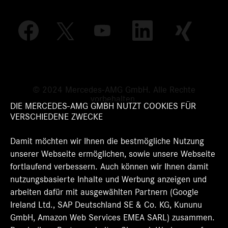
W
W
W
W
W
i
i
i
i
i
r
r
r
r
r
d
d
d
d
d
a
a
a
a
a
u
u
u
u
u
f
f
f
f
f
e
e
e
e
© 2024 Mercedes-AMG GmbH. Alle Rechte
e
i
i
i
i
vorbehalten.
i
n
n
n
n
DIE MERCEDES-AMG GMBH NUTZT COOKIES FÜR
n
e
e
e
e
VERSCHIEDENE ZWECKE
e
r
r
r
r
r
n
n
n
n
n
Damit möchten wir Ihnen die bestmögliche Nutzung
e
e
e
e
e
u
u
u
u
unserer Webseite ermöglichen, sowie unsere Webseite
u
e
e
e
e
e
fortlaufend verbessern. Auch können wir Ihnen damit
n
n
n
n
n
R
R
R
R
nutzungsbasierte Inhalte und Werbung anzeigen und
R
e
e
e
e
e
arbeiten dafür mit ausgewählten Partnern (Google
g
g
g
g
g
Ireland Ltd., SAP Deutschland SE & Co. KG, Kununu
i
i
i
i
i
s
s
s
s
GmbH, Amazon Web Services EMEA SARL) zusammen.
s
t
t
t
t