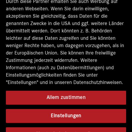
t
Durch diese Partner erhalten Sie auch Werbung auf
e
e
e
e
e
r
r
r
r
anderen Webseiten. Wenn Sie darin einwilligen,
r
k
k
k
k
k
akzeptieren Sie gleichzeitig, dass Daten für die
a
a
a
a
a
genannten Zwecke in die USA und ggf. weitere Länder
r
r
r
r
r
t
t
t
t
übermittelt werden. Dort könnten z. B. Behörden
t
e
e
e
e
e
leichter auf diese Daten zugreifen und Sie könnten
g
g
g
g
g
e
e
e
e
weniger Rechte haben, um dagegen vorzugehen, als in
e
ö
ö
ö
ö
der Europäischen Union. Sie können Ihre freiwillige
ö
f
f
f
f
f
Zustimmung jederzeit widerrufen. Weitere
f
f
f
f
f
n
n
n
n
Informationen (auch zu Datenübermittlungen) und
n
e
e
e
e
e
Einstellungsmöglichkeiten finden Sie unter
t
t
t
t
t
"Einstellungen" und in unseren Datenschutzhinweisen.
.
.
.
.
.
Allem zustimmen
Einstellungen