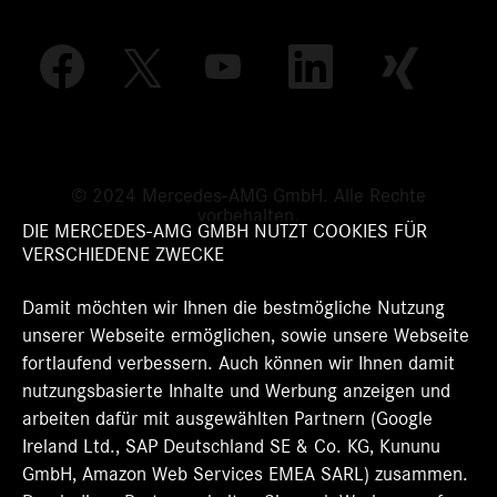
W
W
W
W
W
i
i
i
i
i
r
r
r
r
r
d
d
d
d
d
a
a
a
a
a
u
u
u
u
u
f
f
f
f
f
e
e
e
e
© 2024 Mercedes-AMG GmbH. Alle Rechte
e
i
i
i
i
vorbehalten.
i
n
n
n
n
DIE MERCEDES-AMG GMBH NUTZT COOKIES FÜR
n
e
e
e
e
VERSCHIEDENE ZWECKE
e
r
r
r
r
r
n
n
n
n
n
Damit möchten wir Ihnen die bestmögliche Nutzung
e
e
e
e
e
u
u
u
u
unserer Webseite ermöglichen, sowie unsere Webseite
u
e
e
e
e
e
fortlaufend verbessern. Auch können wir Ihnen damit
n
n
n
n
n
R
R
R
R
nutzungsbasierte Inhalte und Werbung anzeigen und
R
e
e
e
e
e
arbeiten dafür mit ausgewählten Partnern (Google
g
g
g
g
g
Ireland Ltd., SAP Deutschland SE & Co. KG, Kununu
i
i
i
i
i
s
s
s
s
GmbH, Amazon Web Services EMEA SARL) zusammen.
s
t
t
t
t