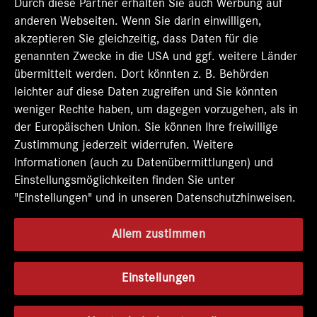
t
Durch diese Partner erhalten Sie auch Werbung auf
e
e
e
e
e
r
r
r
r
anderen Webseiten. Wenn Sie darin einwilligen,
r
k
k
k
k
k
akzeptieren Sie gleichzeitig, dass Daten für die
a
a
a
a
a
genannten Zwecke in die USA und ggf. weitere Länder
r
r
r
r
r
t
t
t
t
übermittelt werden. Dort könnten z. B. Behörden
t
e
e
e
e
e
leichter auf diese Daten zugreifen und Sie könnten
g
g
g
g
g
e
e
e
e
weniger Rechte haben, um dagegen vorzugehen, als in
e
ö
ö
ö
ö
der Europäischen Union. Sie können Ihre freiwillige
ö
f
f
f
f
f
Zustimmung jederzeit widerrufen. Weitere
f
f
f
f
f
n
n
n
n
Informationen (auch zu Datenübermittlungen) und
n
e
e
e
e
e
Einstellungsmöglichkeiten finden Sie unter
t
t
t
t
t
"Einstellungen" und in unseren Datenschutzhinweisen.
.
.
.
.
.
Allem zustimmen
Einstellungen