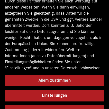
t
Durch diese Partner erhalten Sie auch Werbung auf
e
e
e
e
e
r
r
r
r
anderen Webseiten. Wenn Sie darin einwilligen,
r
k
k
k
k
k
akzeptieren Sie gleichzeitig, dass Daten für die
a
a
a
a
a
genannten Zwecke in die USA und ggf. weitere Länder
r
r
r
r
r
t
t
t
t
übermittelt werden. Dort könnten z. B. Behörden
t
e
e
e
e
e
leichter auf diese Daten zugreifen und Sie könnten
g
g
g
g
g
e
e
e
e
weniger Rechte haben, um dagegen vorzugehen, als in
e
ö
ö
ö
ö
der Europäischen Union. Sie können Ihre freiwillige
ö
f
f
f
f
f
Zustimmung jederzeit widerrufen. Weitere
f
f
f
f
f
n
n
n
n
Informationen (auch zu Datenübermittlungen) und
n
e
e
e
e
e
Einstellungsmöglichkeiten finden Sie unter
t
t
t
t
t
"Einstellungen" und in unseren Datenschutzhinweisen.
.
.
.
.
.
Allem zustimmen
Einstellungen