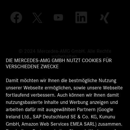
W
W
W
W
W
i
i
i
i
i
r
r
r
r
r
d
d
d
d
d
a
a
a
a
a
u
u
u
u
u
f
f
f
f
f
e
e
e
e
© 2024 Mercedes-AMG GmbH. Alle Rechte
e
i
i
i
i
vorbehalten.
i
n
n
n
n
DIE MERCEDES-AMG GMBH NUTZT COOKIES FÜR
n
e
e
e
e
VERSCHIEDENE ZWECKE
e
r
r
r
r
r
n
n
n
n
n
Damit möchten wir Ihnen die bestmögliche Nutzung
e
e
e
e
e
u
u
u
u
unserer Webseite ermöglichen, sowie unsere Webseite
u
e
e
e
e
e
fortlaufend verbessern. Auch können wir Ihnen damit
n
n
n
n
n
R
R
R
R
nutzungsbasierte Inhalte und Werbung anzeigen und
R
e
e
e
e
e
arbeiten dafür mit ausgewählten Partnern (Google
g
g
g
g
g
Ireland Ltd., SAP Deutschland SE & Co. KG, Kununu
i
i
i
i
i
s
s
s
s
GmbH, Amazon Web Services EMEA SARL) zusammen.
s
t
t
t
t