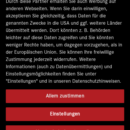
t
Durch diese Partner erhalten Sie auch Werbung auf
e
e
e
e
e
r
r
r
r
anderen Webseiten. Wenn Sie darin einwilligen,
r
k
k
k
k
k
akzeptieren Sie gleichzeitig, dass Daten für die
a
a
a
a
a
genannten Zwecke in die USA und ggf. weitere Länder
r
r
r
r
r
t
t
t
t
übermittelt werden. Dort könnten z. B. Behörden
t
e
e
e
e
e
leichter auf diese Daten zugreifen und Sie könnten
g
g
g
g
g
e
e
e
e
weniger Rechte haben, um dagegen vorzugehen, als in
e
ö
ö
ö
ö
der Europäischen Union. Sie können Ihre freiwillige
ö
f
f
f
f
f
Zustimmung jederzeit widerrufen. Weitere
f
f
f
f
f
n
n
n
n
Informationen (auch zu Datenübermittlungen) und
n
e
e
e
e
e
Einstellungsmöglichkeiten finden Sie unter
t
t
t
t
t
"Einstellungen" und in unseren Datenschutzhinweisen.
.
.
.
.
.
Allem zustimmen
Einstellungen