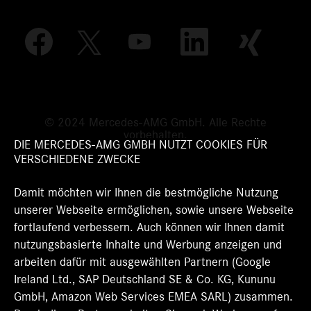
W
W
W
W
W
i
i
i
i
i
r
r
r
r
r
d
d
d
d
d
a
a
a
a
a
u
u
u
u
u
f
f
f
f
f
e
e
e
e
© 2024 Mercedes-AMG GmbH. Alle Rechte
e
i
i
i
i
vorbehalten.
i
n
n
n
n
DIE MERCEDES-AMG GMBH NUTZT COOKIES FÜR
n
e
e
e
e
VERSCHIEDENE ZWECKE
e
r
r
r
r
r
n
n
n
n
n
Damit möchten wir Ihnen die bestmögliche Nutzung
e
e
e
e
e
u
u
u
u
unserer Webseite ermöglichen, sowie unsere Webseite
u
e
e
e
e
e
fortlaufend verbessern. Auch können wir Ihnen damit
n
n
n
n
n
R
R
R
R
nutzungsbasierte Inhalte und Werbung anzeigen und
R
e
e
e
e
e
arbeiten dafür mit ausgewählten Partnern (Google
g
g
g
g
g
Ireland Ltd., SAP Deutschland SE & Co. KG, Kununu
i
i
i
i
i
s
s
s
s
GmbH, Amazon Web Services EMEA SARL) zusammen.
s
t
t
t
t