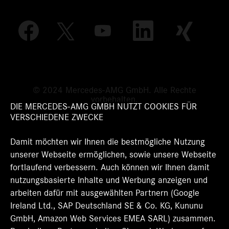
W
W
W
W
W
i
i
i
i
i
r
r
r
r
r
d
d
d
d
d
a
a
a
a
a
u
u
u
u
u
f
f
f
f
f
e
e
e
e
© 2024 Mercedes-AMG GmbH. Alle Rechte
e
i
i
i
i
vorbehalten.
i
n
n
n
n
DIE MERCEDES-AMG GMBH NUTZT COOKIES FÜR
n
e
e
e
e
VERSCHIEDENE ZWECKE
e
r
r
r
r
r
n
n
n
n
n
Damit möchten wir Ihnen die bestmögliche Nutzung
e
e
e
e
e
u
u
u
u
unserer Webseite ermöglichen, sowie unsere Webseite
u
e
e
e
e
e
fortlaufend verbessern. Auch können wir Ihnen damit
n
n
n
n
n
R
R
R
R
nutzungsbasierte Inhalte und Werbung anzeigen und
R
e
e
e
e
e
arbeiten dafür mit ausgewählten Partnern (Google
g
g
g
g
g
Ireland Ltd., SAP Deutschland SE & Co. KG, Kununu
i
i
i
i
i
s
s
s
s
GmbH, Amazon Web Services EMEA SARL) zusammen.
s
t
t
t
t