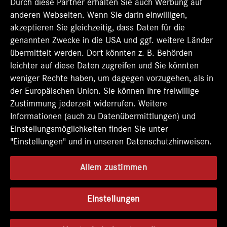
t
Durch diese Partner erhalten Sie auch Werbung auf
e
e
e
e
e
r
r
r
r
anderen Webseiten. Wenn Sie darin einwilligen,
r
k
k
k
k
k
akzeptieren Sie gleichzeitig, dass Daten für die
a
a
a
a
a
genannten Zwecke in die USA und ggf. weitere Länder
r
r
r
r
r
t
t
t
t
übermittelt werden. Dort könnten z. B. Behörden
t
e
e
e
e
e
leichter auf diese Daten zugreifen und Sie könnten
g
g
g
g
g
e
e
e
e
weniger Rechte haben, um dagegen vorzugehen, als in
e
ö
ö
ö
ö
der Europäischen Union. Sie können Ihre freiwillige
ö
f
f
f
f
f
Zustimmung jederzeit widerrufen. Weitere
f
f
f
f
f
n
n
n
n
Informationen (auch zu Datenübermittlungen) und
n
e
e
e
e
e
Einstellungsmöglichkeiten finden Sie unter
t
t
t
t
t
"Einstellungen" und in unseren Datenschutzhinweisen.
.
.
.
.
.
Allem zustimmen
Einstellungen