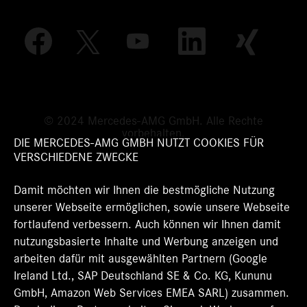
W
W
W
W
W
i
i
i
i
i
r
r
r
r
r
d
d
d
d
d
a
a
a
a
a
u
u
u
u
u
f
f
f
f
f
e
e
e
e
© 2024 Mercedes-AMG GmbH. Alle Rechte
e
i
i
i
i
vorbehalten.
i
n
n
n
n
DIE MERCEDES-AMG GMBH NUTZT COOKIES FÜR
n
e
e
e
e
VERSCHIEDENE ZWECKE
e
r
r
r
r
r
n
n
n
n
n
Damit möchten wir Ihnen die bestmögliche Nutzung
e
e
e
e
e
u
u
u
u
unserer Webseite ermöglichen, sowie unsere Webseite
u
e
e
e
e
e
fortlaufend verbessern. Auch können wir Ihnen damit
n
n
n
n
n
R
R
R
R
nutzungsbasierte Inhalte und Werbung anzeigen und
R
e
e
e
e
e
arbeiten dafür mit ausgewählten Partnern (Google
g
g
g
g
g
Ireland Ltd., SAP Deutschland SE & Co. KG, Kununu
i
i
i
i
i
s
s
s
s
GmbH, Amazon Web Services EMEA SARL) zusammen.
s
t
t
t
t