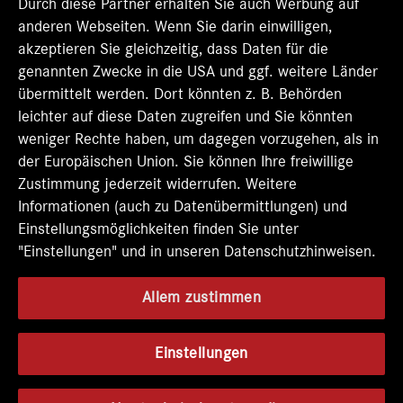
t
Durch diese Partner erhalten Sie auch Werbung auf
e
e
e
e
e
r
r
r
r
anderen Webseiten. Wenn Sie darin einwilligen,
r
k
k
k
k
k
akzeptieren Sie gleichzeitig, dass Daten für die
a
a
a
a
a
genannten Zwecke in die USA und ggf. weitere Länder
r
r
r
r
r
t
t
t
t
übermittelt werden. Dort könnten z. B. Behörden
t
e
e
e
e
e
leichter auf diese Daten zugreifen und Sie könnten
g
g
g
g
g
e
e
e
e
weniger Rechte haben, um dagegen vorzugehen, als in
e
ö
ö
ö
ö
der Europäischen Union. Sie können Ihre freiwillige
ö
f
f
f
f
f
Zustimmung jederzeit widerrufen. Weitere
f
f
f
f
f
n
n
n
n
Informationen (auch zu Datenübermittlungen) und
n
e
e
e
e
e
Einstellungsmöglichkeiten finden Sie unter
t
t
t
t
t
"Einstellungen" und in unseren Datenschutzhinweisen.
.
.
.
.
.
Allem zustimmen
Einstellungen